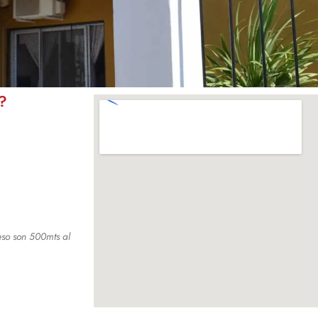
?
eso son 500mts al